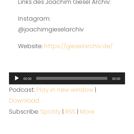
Links des Joachim Giesel Archiv:
Instagram:
@joachimgieselarchiv
Website:
https://gieselarchiv.de/
Audio-
00:00
00:00
Player
Podcast:
Play in new window
|
Download
Subscribe:
Spotify
|
RSS
|
More